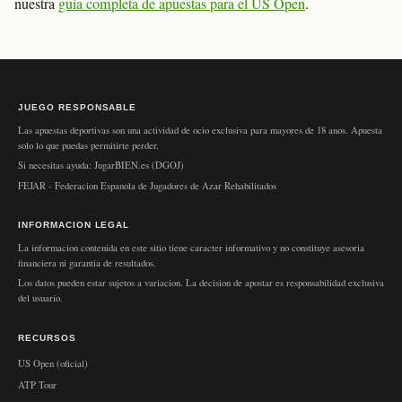
nuestra
guía completa de apuestas para el US Open
.
JUEGO RESPONSABLE
Las apuestas deportivas son una actividad de ocio exclusiva para mayores de 18 anos. Apuesta
solo lo que puedas permitirte perder.
Si necesitas ayuda: JugarBIEN.es (DGOJ)
FEJAR
- Federacion Espanola de Jugadores de Azar Rehabilitados
INFORMACION LEGAL
La informacion contenida en este sitio tiene caracter informativo y no constituye asesoria
financiera ni garantia de resultados.
Los datos pueden estar sujetos a variacion. La decision de apostar es responsabilidad exclusiva
del usuario.
RECURSOS
US Open (oficial)
ATP Tour