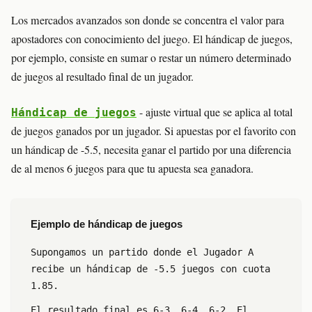
Los mercados avanzados son donde se concentra el valor para
apostadores con conocimiento del juego. El hándicap de juegos,
por ejemplo, consiste en sumar o restar un número determinado
de juegos al resultado final de un jugador.
- ajuste virtual que se aplica al total
Hándicap de juegos
de juegos ganados por un jugador. Si apuestas por el favorito con
un hándicap de -5.5, necesita ganar el partido por una diferencia
de al menos 6 juegos para que tu apuesta sea ganadora.
Ejemplo de hándicap de juegos
Supongamos un partido donde el Jugador A
recibe un hándicap de -5.5 juegos con cuota
1.85.
El resultado final es 6-3, 6-4, 6-2. El