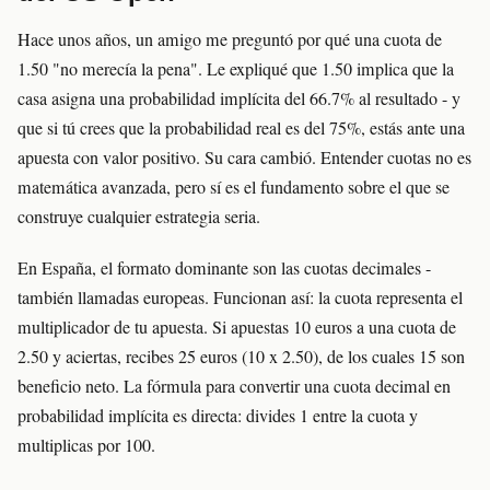
Hace unos años, un amigo me preguntó por qué una cuota de
1.50 "no merecía la pena". Le expliqué que 1.50 implica que la
casa asigna una probabilidad implícita del 66.7% al resultado - y
que si tú crees que la probabilidad real es del 75%, estás ante una
apuesta con valor positivo. Su cara cambió. Entender cuotas no es
matemática avanzada, pero sí es el fundamento sobre el que se
construye cualquier estrategia seria.
En España, el formato dominante son las cuotas decimales -
también llamadas europeas. Funcionan así: la cuota representa el
multiplicador de tu apuesta. Si apuestas 10 euros a una cuota de
2.50 y aciertas, recibes 25 euros (10 x 2.50), de los cuales 15 son
beneficio neto. La fórmula para convertir una cuota decimal en
probabilidad implícita es directa: divides 1 entre la cuota y
multiplicas por 100.