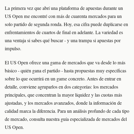
La primera vez que abrí una plataforma de apuestas durante un
US Open me encontré con más de cuarenta mercados para un
solo partido de segunda ronda. Hoy, esa cifra puede duplicarse en
enfrentamientos de cuartos de final en adelante. La variedad es
una ventaja si sabes qué buscar - y una trampa si apuestas por
impulso.
El US Open ofrece una gama de mercados que va desde lo más
básico - quién gana el partido - hasta propuestas muy específicas
sobre lo que ocurrirá en un game concreto. Antes de entrar en
detalle, conviene agruparlos en dos categorías: los mercados
principales, que concentran la mayor liquidez y las cuotas más
ajustadas, y los mercados avanzados, donde la información de
calidad marca la diferencia. Para un análisis profundo de cada tipo
de mercado, consulta nuestra guía especializada de mercados del
US Open.