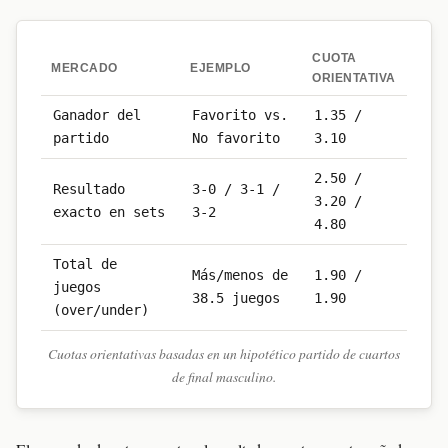
CUOTA
MERCADO
EJEMPLO
ORIENTATIVA
Ganador del
Favorito vs.
1.35 /
partido
No favorito
3.10
2.50 /
Resultado
3-0 / 3-1 /
3.20 /
exacto en sets
3-2
4.80
Total de
Más/menos de
1.90 /
juegos
38.5 juegos
1.90
(over/under)
Cuotas orientativas basadas en un hipotético partido de cuartos
de final masculino.