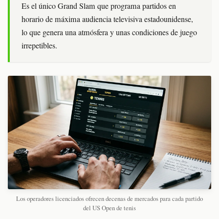
Es el único Grand Slam que programa partidos en
horario de máxima audiencia televisiva estadounidense,
lo que genera una atmósfera y unas condiciones de juego
irrepetibles.
Los operadores licenciados ofrecen decenas de mercados para cada partido
del US Open de tenis