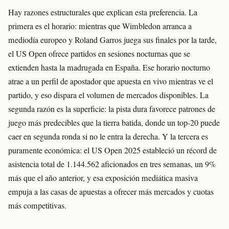
Hay razones estructurales que explican esta preferencia. La
primera es el horario: mientras que Wimbledon arranca a
mediodía europeo y Roland Garros juega sus finales por la tarde,
el US Open ofrece partidos en sesiones nocturnas que se
extienden hasta la madrugada en España. Ese horario nocturno
atrae a un perfil de apostador que apuesta en vivo mientras ve el
partido, y eso dispara el volumen de mercados disponibles. La
segunda razón es la superficie: la pista dura favorece patrones de
juego más predecibles que la tierra batida, donde un top-20 puede
caer en segunda ronda si no le entra la derecha. Y la tercera es
puramente económica: el US Open 2025 estableció un récord de
asistencia total de 1.144.562 aficionados en tres semanas, un 9%
más que el año anterior, y esa exposición mediática masiva
empuja a las casas de apuestas a ofrecer más mercados y cuotas
más competitivas.