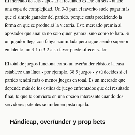
El mercado de sets - apostar al resultado exacto en sets - añade
una capa de complejidad. Un 3-0 para el favorito suele pagar más
que el simple ganador del partido, porque estás prediciendo la
forma en que se producirá la victoria. Este mercado premia al
apostador que analiza no solo quién ganará, sino cómo lo hará. Si
un jugador llega con fatiga acumulada pero sigue siendo superior
en talento, un 3-1 o 3-2 a su favor puede ofrecer valor.
El total de juegos funciona como un over/under clásico: la casa
establece una línea - por ejemplo, 38.5 juegos - y tú decides si el
partido tendrá más o menos juegos en total. Es un mercado que
depende más de los estilos de juego enfrentados que del resultado
final, lo que lo convierte en una opción interesante cuando dos
servidores potentes se miden en pista rápida.
Hándicap, over/under y prop bets