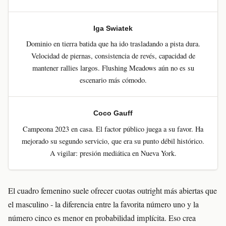
Iga Swiatek
Dominio en tierra batida que ha ido trasladando a pista dura.
Velocidad de piernas, consistencia de revés, capacidad de
mantener rallies largos. Flushing Meadows aún no es su
escenario más cómodo.
Coco Gauff
Campeona 2023 en casa. El factor público juega a su favor. Ha
mejorado su segundo servicio, que era su punto débil histórico.
A vigilar: presión mediática en Nueva York.
El cuadro femenino suele ofrecer cuotas outright más abiertas que
el masculino - la diferencia entre la favorita número uno y la
número cinco es menor en probabilidad implícita. Eso crea