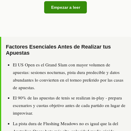
Empezar a leer
Factores Esenciales Antes de Realizar tus
Apuestas
El US Open es el Grand Slam con mayor volumen de
apuestas: sesiones nocturnas, pista dura predecible y datos
abundantes lo convierten en el torneo preferido por las casas
de apuestas.
El 90% de las apuestas de tenis se realizan in-play - prepara
escenarios y cuotas objetivo antes de cada partido en lugar de
improvisar.
La pista dura de Flushing Meadows no es igual que la del
Australian Open: bote más alto, velocidad media-rápida.