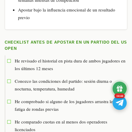
Apostar bajo la influencia emocional de un resultado
previo
CHECKLIST ANTES DE APOSTAR EN UN PARTIDO DEL US
OPEN
He revisado el historial en pista dura de ambos jugadores en
los últimos 12 meses
Conozco las condiciones del partido: sesión diurna o
nocturna, temperatura, humedad
14:43
He comprobado si alguno de los jugadores arrastra lesión o
fatiga de rondas previas
He comparado cuotas en al menos dos operadores
licenciados