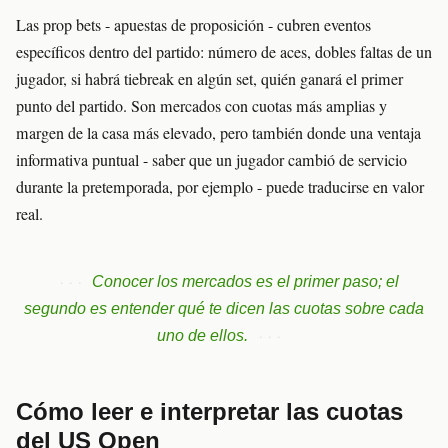
Las prop bets - apuestas de proposición - cubren eventos
específicos dentro del partido: número de aces, dobles faltas de un
jugador, si habrá tiebreak en algún set, quién ganará el primer
punto del partido. Son mercados con cuotas más amplias y
margen de la casa más elevado, pero también donde una ventaja
informativa puntual - saber que un jugador cambió de servicio
durante la pretemporada, por ejemplo - puede traducirse en valor
real.
Conocer los mercados es el primer paso; el
segundo es entender qué te dicen las cuotas sobre cada
uno de ellos.
Cómo leer e interpretar las cuotas
del US Open