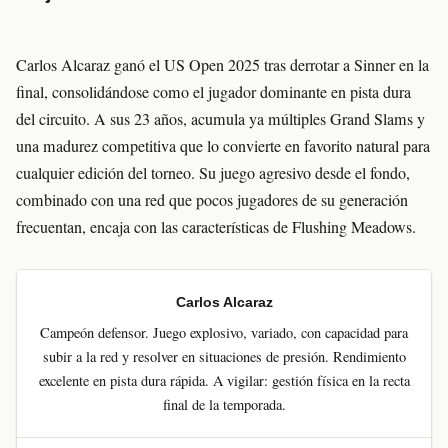
Carlos Alcaraz ganó el US Open 2025 tras derrotar a Sinner en la
final, consolidándose como el jugador dominante en pista dura
del circuito. A sus 23 años, acumula ya múltiples Grand Slams y
una madurez competitiva que lo convierte en favorito natural para
cualquier edición del torneo. Su juego agresivo desde el fondo,
combinado con una red que pocos jugadores de su generación
frecuentan, encaja con las características de Flushing Meadows.
Carlos Alcaraz
Campeón defensor. Juego explosivo, variado, con capacidad para
subir a la red y resolver en situaciones de presión. Rendimiento
excelente en pista dura rápida. A vigilar: gestión física en la recta
final de la temporada.