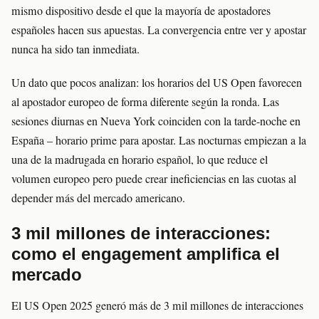
mismo dispositivo desde el que la mayoría de apostadores
españoles hacen sus apuestas. La convergencia entre ver y apostar
nunca ha sido tan inmediata.
Un dato que pocos analizan: los horarios del US Open favorecen
al apostador europeo de forma diferente según la ronda. Las
sesiones diurnas en Nueva York coinciden con la tarde-noche en
España – horario prime para apostar. Las nocturnas empiezan a la
una de la madrugada en horario español, lo que reduce el
volumen europeo pero puede crear ineficiencias en las cuotas al
depender más del mercado americano.
3 mil millones de interacciones:
como el engagement amplifica el
mercado
El US Open 2025 generó más de 3 mil millones de interacciones