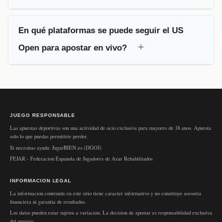
En qué plataformas se puede seguir el US
Open para apostar en vivo?
JUEGO RESPONSABLE
Las apuestas deportivas son una actividad de ocio exclusiva para mayores de 18 anos. Apuesta
solo lo que puedas permitirte perder.
Si necesitas ayuda: JugarBIEN.es (DGOJ)
FEJAR
- Federacion Espanola de Jugadores de Azar Rehabilitados
INFORMACION LEGAL
La informacion contenida en este sitio tiene caracter informativo y no constituye asesoria
financiera ni garantia de resultados.
Los datos pueden estar sujetos a variacion. La decision de apostar es responsabilidad exclusiva
del usuario.