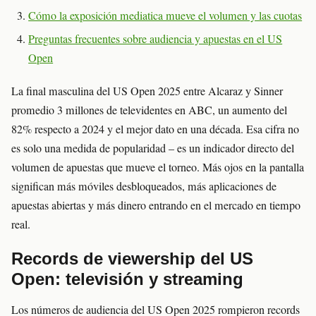
Cómo la exposición mediatica mueve el volumen y las cuotas
Preguntas frecuentes sobre audiencia y apuestas en el US
Open
La final masculina del US Open 2025 entre Alcaraz y Sinner
promedio 3 millones de televidentes en ABC, un aumento del
82% respecto a 2024 y el mejor dato en una década. Esa cifra no
es solo una medida de popularidad – es un indicador directo del
volumen de apuestas que mueve el torneo. Más ojos en la pantalla
significan más móviles desbloqueados, más aplicaciones de
apuestas abiertas y más dinero entrando en el mercado en tiempo
real.
Records de viewership del US
Open: televisión y streaming
Los números de audiencia del US Open 2025 rompieron records