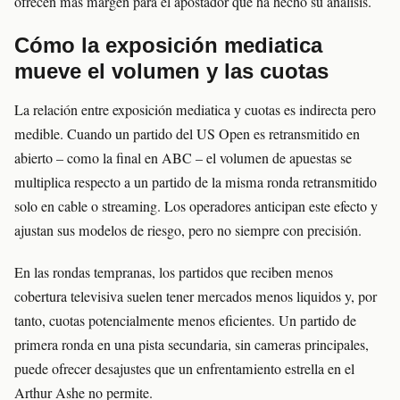
ofrecen más margen para el apostador que ha hecho su análisis.
Cómo la exposición mediatica
mueve el volumen y las cuotas
La relación entre exposición mediatica y cuotas es indirecta pero
medible. Cuando un partido del US Open es retransmitido en
abierto – como la final en ABC – el volumen de apuestas se
multiplica respecto a un partido de la misma ronda retransmitido
solo en cable o streaming. Los operadores anticipan este efecto y
ajustan sus modelos de riesgo, pero no siempre con precisión.
En las rondas tempranas, los partidos que reciben menos
cobertura televisiva suelen tener mercados menos liquidos y, por
tanto, cuotas potencialmente menos eficientes. Un partido de
primera ronda en una pista secundaria, sin cameras principales,
puede ofrecer desajustes que un enfrentamiento estrella en el
Arthur Ashe no permite.