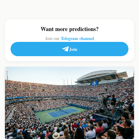
Want more predictions?
Telegram channel
Join our
Join