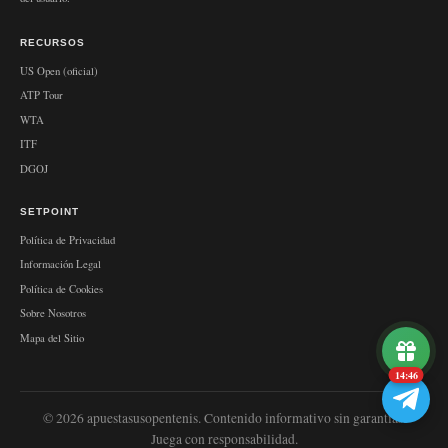
RECURSOS
US Open (oficial)
ATP Tour
WTA
ITF
DGOJ
SETPOINT
Política de Privacidad
Información Legal
Política de Cookies
Sobre Nosotros
Mapa del Sitio
14:45
© 2026 apuestasusopentenis. Contenido informativo sin garantias.
Juega con responsabilidad.