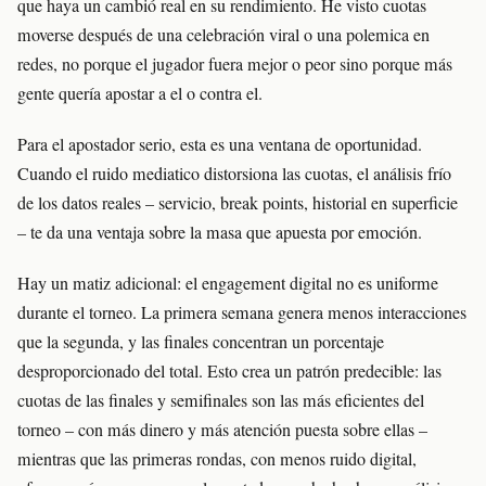
que haya un cambió real en su rendimiento. He visto cuotas
moverse después de una celebración viral o una polemica en
redes, no porque el jugador fuera mejor o peor sino porque más
gente quería apostar a el o contra el.
Para el apostador serio, esta es una ventana de oportunidad.
Cuando el ruido mediatico distorsiona las cuotas, el análisis frío
de los datos reales – servicio, break points, historial en superficie
– te da una ventaja sobre la masa que apuesta por emoción.
Hay un matiz adicional: el engagement digital no es uniforme
durante el torneo. La primera semana genera menos interacciones
que la segunda, y las finales concentran un porcentaje
desproporcionado del total. Esto crea un patrón predecible: las
cuotas de las finales y semifinales son las más eficientes del
torneo – con más dinero y más atención puesta sobre ellas –
mientras que las primeras rondas, con menos ruido digital,