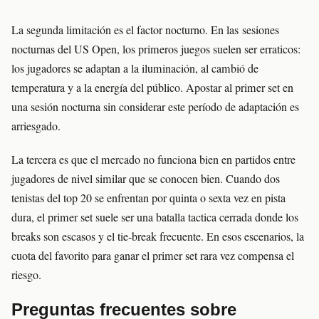
La segunda limitación es el factor nocturno. En las sesiones
nocturnas del US Open, los primeros juegos suelen ser erraticos:
los jugadores se adaptan a la iluminación, al cambió de
temperatura y a la energía del público. Apostar al primer set en
una sesión nocturna sin considerar este período de adaptación es
arriesgado.
La tercera es que el mercado no funciona bien en partidos entre
jugadores de nivel similar que se conocen bien. Cuando dos
tenistas del top 20 se enfrentan por quinta o sexta vez en pista
dura, el primer set suele ser una batalla tactica cerrada donde los
breaks son escasos y el tie-break frecuente. En esos escenarios, la
cuota del favorito para ganar el primer set rara vez compensa el
riesgo.
Preguntas frecuentes sobre