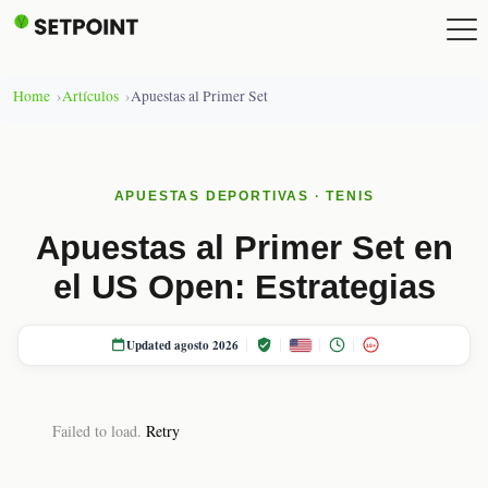
Home
Artículos
Apuestas al Primer Set
APUESTAS DEPORTIVAS · TENIS
Apuestas al Primer Set en
el US Open: Estrategias
Updated agosto 2026
18+
Failed to load.
Retry