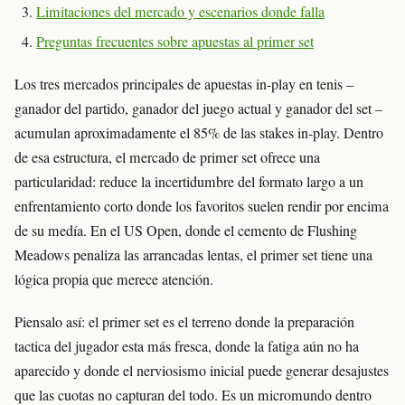
Limitaciones del mercado y escenarios donde falla
Preguntas frecuentes sobre apuestas al primer set
Los tres mercados principales de apuestas in-play en tenis –
ganador del partido, ganador del juego actual y ganador del set –
acumulan aproximadamente el 85% de las stakes in-play. Dentro
de esa estructura, el mercado de primer set ofrece una
particularidad: reduce la incertidumbre del formato largo a un
enfrentamiento corto donde los favoritos suelen rendir por encima
de su medía. En el US Open, donde el cemento de Flushing
Meadows penaliza las arrancadas lentas, el primer set tiene una
lógica propia que merece atención.
Piensalo así: el primer set es el terreno donde la preparación
tactica del jugador esta más fresca, donde la fatiga aún no ha
aparecido y donde el nerviosismo inicial puede generar desajustes
que las cuotas no capturan del todo. Es un micromundo dentro